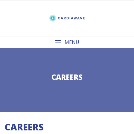
Skip
to
content
MENU
CAREERS
CAREERS