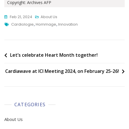
Copyright: Archives AFP
Feb 21, 2024
About Us
Tags
Cardiologie
,
Hommage
,
Innovation
Post
Let’s celebrate Heart Month together!
navigation
Cardiawave at ICI Meeting 2024, on February 25-26!
CATEGORIES
About Us