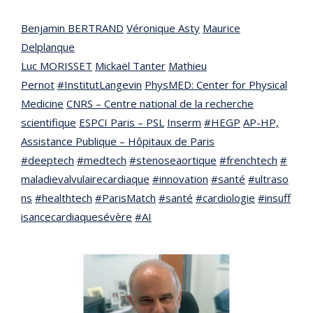
Benjamin BERTRAND
Véronique Asty
Maurice
Delplanque
Luc MORISSET
Mickaël Tanter
Mathieu
Pernot
#InstitutLangevin
PhysMED: Center for Physical
Medicine
CNRS – Centre national de la recherche
scientifique
ESPCI Paris – PSL
Inserm
#HEGP
AP-HP,
Assistance Publique – Hôpitaux de Paris
#deeptech
#medtech
#stenoseaortique
#frenchtech
#
maladievalvulairecardiaque
#innovation
#santé
#ultraso
ns
#healthtech
#ParisMatch
#santé
#cardiologie
#insuff
isancecardiaquesévère
#AI