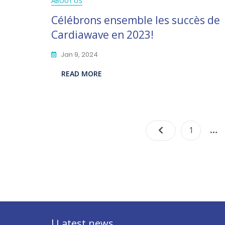
ABOUT US
Célébrons ensemble les succès de
Cardiawave en 2023!
Jan 9, 2024
READ MORE
…
Page
1
l Latest news