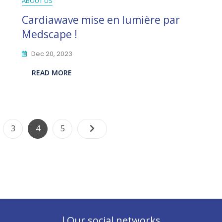
ABOUT US
Cardiawave mise en lumière par
Medscape !
Dec 20, 2023
READ MORE
Posts
Page
Page
Page
3
4
5
pagination
l Our social networks