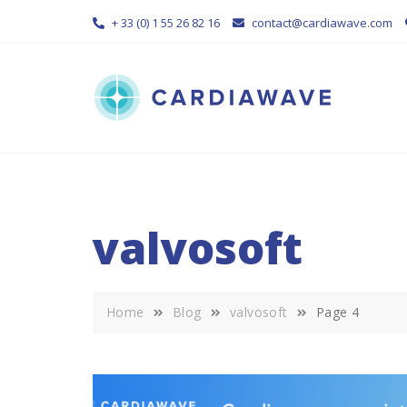
Skip
+ 33 (0) 1 55 26 82 16
contact@cardiawave.com
to
content
valvosoft
Home
Blog
valvosoft
Page 4