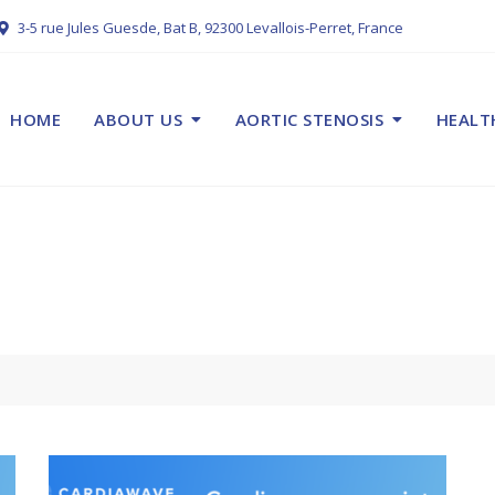
3-5 rue Jules Guesde, Bat B, 92300 Levallois-Perret, France
HOME
ABOUT US
AORTIC STENOSIS
HEALT